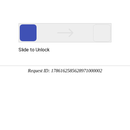
凯时_凯时app
心
研究团队
学术研究
人才培养
社