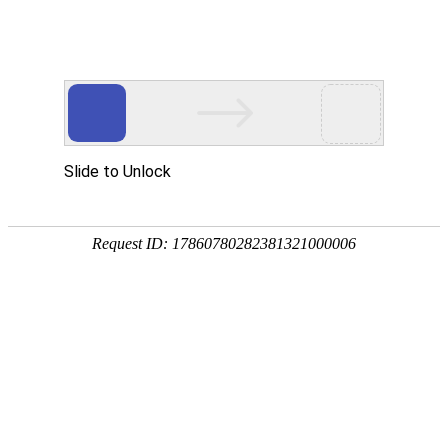
信息提示:
栏目ID有误
本站属于非盈利学术网站 站内文章及言论不代表本站