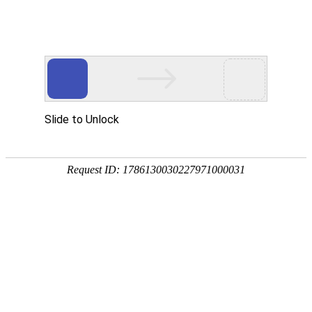
凯时_凯时app
举报文章
文章标题:
讲座预告 | 陈家建：质性研究的传统、点困境与发展趋势
举报
类
型：
你的
称
呼：
你的
留
言：